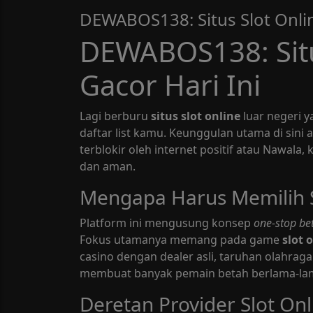
DEWABOS138: Situs Slot Onlin
DEWABOS138: Situs
Gacor Hari Ini
Lagi berburu
situs slot online
luar negeri 
daftar list kamu. Keunggulan utama di sini
terblokir oleh internet positif atau Nawala,
dan aman.
Mengapa Harus Memilih 
Platform ini mengusung konsep
one-stop be
Fokus utamanya memang pada game
slot 
casino dengan dealer asli, taruhan olahraga
membuat banyak pemain betah berlama-lama
Deretan Provider Slot Onl