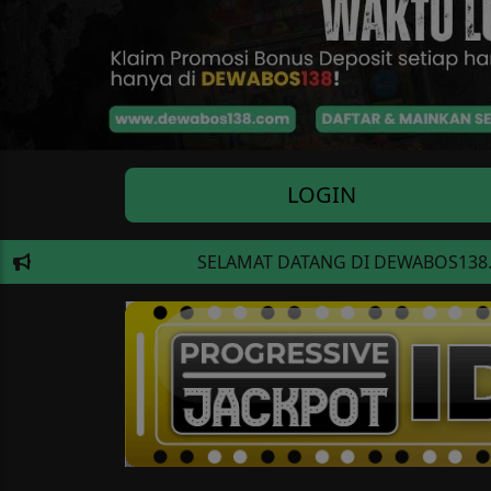
LOGIN
MAT DATANG DI DEWABOS138. PLATFORM RESMI SLOT, LI