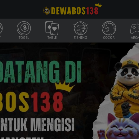
T
TOGEL
TABLE
FISHING
COCK F.
ARC