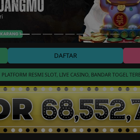
DAFTAR
VE CASINO, BANDAR TOGEL TERBAIK DAN TERPERCAYA DI 