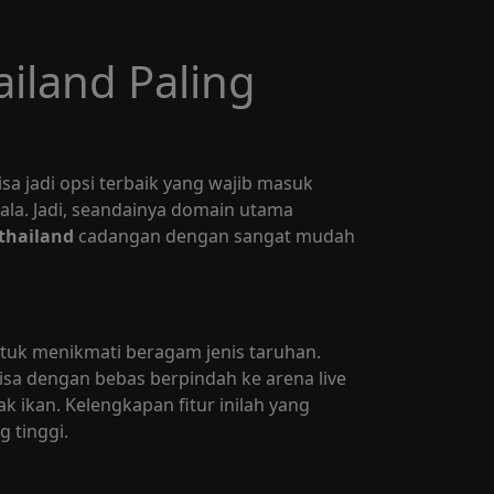
iland Paling
sa jadi opsi terbaik yang wajib masuk
ala. Jadi, seandainya domain utama
 thailand
cadangan dengan sangat mudah
tuk menikmati beragam jenis taruhan.
sa dengan bebas berpindah ke arena live
k ikan. Kelengkapan fitur inilah yang
 tinggi.