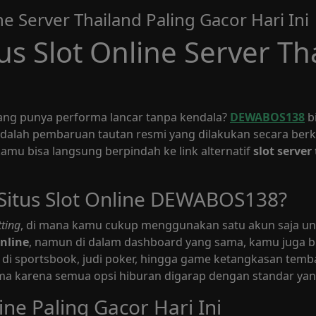
e Server Thailand Paling Gacor Hari Ini
 Slot Online Server Tha
yang punya performa lancar tanpa kendala?
DEWABOS138
bi
 adalah pembaruan tautan resmi yang dilakukan secara berk
 kamu bisa langsung berpindah ke link alternatif
slot server
Situs Slot Online DEWABOS138?
tting
, di mana kamu cukup menggunakan satu akun saja un
online
, namun di dalam dashboard yang sama, kamu juga bi
 di sportsbook, judi poker, hingga game ketangkasan temba
 karena semua opsi hiburan digarap dengan standar yang
ine Paling Gacor Hari Ini