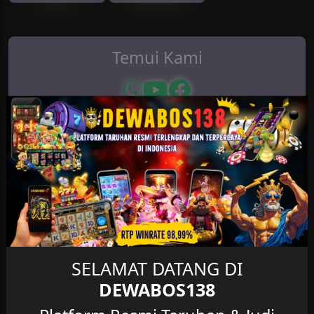
Temui Kami
DEWABOS138: Situs Slot Online Server
Thailand Paling Gacor Hari Ini
DEWABOS138: Situs Slot Online
Server Thailand Paling Gacor
Hari Ini
SELAMAT DATANG DI
Lagi berburu
situs slot online
luar negeri yang punya
DEWABOS138
performa lancar tanpa kendala?
DEWABOS138
bisa jadi
opsi terbaik yang wajib masuk daftar list kamu.