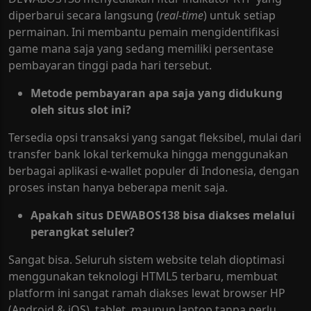
diperbarui secara langsung (
real-time
) untuk setiap
permainan. Ini membantu pemain mengidentifikasi
game mana saja yang sedang memiliki persentase
pembayaran tinggi pada hari tersebut.
Metode pembayaran apa saja yang didukung
oleh situs slot ini?
Tersedia opsi transaksi yang sangat fleksibel, mulai dari
transfer bank lokal terkemuka hingga menggunakan
berbagai aplikasi e-wallet populer di Indonesia, dengan
proses instan hanya beberapa menit saja.
Apakah situs DEWABOS138 bisa diakses melalui
perangkat seluler?
Sangat bisa. Seluruh sistem website telah dioptimasi
menggunakan teknologi HTML5 terbaru, membuat
platform ini sangat ramah diakses lewat browser HP
(Android & iOS), tablet, maupun laptop tanpa perlu