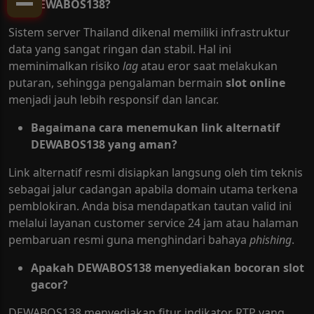
DEWABOS138?
Sistem server Thailand dikenal memiliki infrastruktur
data yang sangat ringan dan stabil. Hal ini
meminimalkan risiko
lag
atau eror saat melakukan
putaran, sehingga pengalaman bermain
slot online
menjadi jauh lebih responsif dan lancar.
Bagaimana cara menemukan link alternatif
DEWABOS138 yang aman?
Link alternatif resmi disiapkan langsung oleh tim teknis
sebagai jalur cadangan apabila domain utama terkena
pemblokiran. Anda bisa mendapatkan tautan valid ini
melalui layanan customer service 24 jam atau halaman
pembaruan resmi guna menghindari bahaya
phishing
.
Apakah DEWABOS138 menyediakan bocoran slot
gacor?
DEWABOS138 menyediakan fitur indikator RTP yang