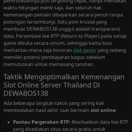
pemrosesannya pun tergolong cepat, hanya memakan
waktu hitungan menit saja, dan seluruh hak
kemenangan pemain dibayarkan secara penuh tanpa
potongan tersembunyi. Satu poin krusial yang
membuat DEWABOS138 unggul adalah transparansi
data. Persentase live RTP (Return to Player) pada setiap
game dibuka secara umum, sehingga kamu bisa
memantau mana saja bocoran
slot gacor
yang sedang
memiliki potensi pembayaran bagus sebelum
memutuskan untuk memasang taruhan.
Taktik Mengoptimalkan Kemenangan
Slot Online Server Thailand Di
DEWABOS138
Ada beberapa langkah taktis yang sering kali
membedakan hasil akhir saat bermain
slot online
:
Pantau Pergerakan RTP:
Manfaatkan data live RTP
yang disediakan situs secara gratis untuk