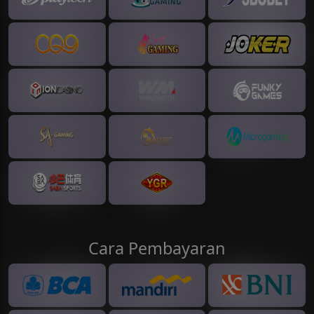
Cara Pembayaran