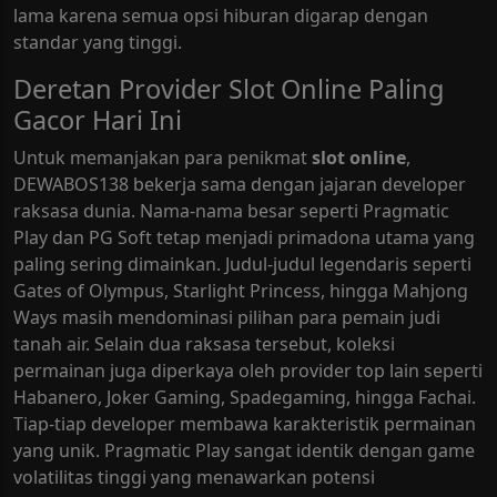
lama karena semua opsi hiburan digarap dengan
standar yang tinggi.
Deretan Provider Slot Online Paling
Gacor Hari Ini
Untuk memanjakan para penikmat
slot online
,
DEWABOS138 bekerja sama dengan jajaran developer
raksasa dunia. Nama-nama besar seperti Pragmatic
Play dan PG Soft tetap menjadi primadona utama yang
paling sering dimainkan. Judul-judul legendaris seperti
Gates of Olympus, Starlight Princess, hingga Mahjong
Ways masih mendominasi pilihan para pemain judi
tanah air. Selain dua raksasa tersebut, koleksi
permainan juga diperkaya oleh provider top lain seperti
Habanero, Joker Gaming, Spadegaming, hingga Fachai.
Tiap-tiap developer membawa karakteristik permainan
yang unik. Pragmatic Play sangat identik dengan game
volatilitas tinggi yang menawarkan potensi