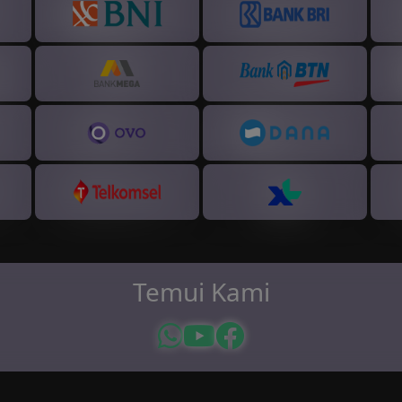
Temui Kami