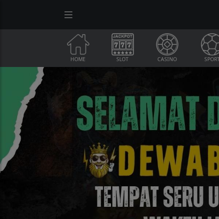
HOME
SLOT
CASINO
SPOR