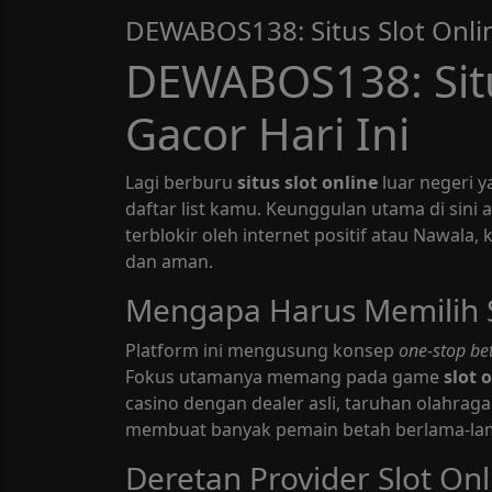
DEWABOS138: Situs Slot Onlin
DEWABOS138: Situs
Gacor Hari Ini
Lagi berburu
situs slot online
luar negeri 
daftar list kamu. Keunggulan utama di sini
terblokir oleh internet positif atau Nawala,
dan aman.
Mengapa Harus Memilih 
Platform ini mengusung konsep
one-stop be
Fokus utamanya memang pada game
slot 
casino dengan dealer asli, taruhan olahraga
membuat banyak pemain betah berlama-lama
Deretan Provider Slot Onl