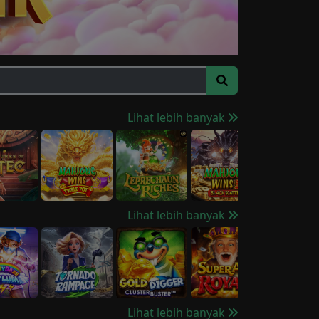
Lihat lebih banyak
Lihat lebih banyak
Lihat lebih banyak