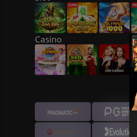
Casino