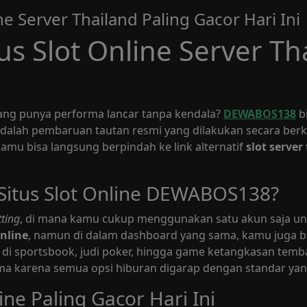
e Server Thailand Paling Gacor Hari Ini
 Slot Online Server Tha
yang punya performa lancar tanpa kendala?
DEWABOS138
bi
 adalah pembaruan tautan resmi yang dilakukan secara berk
 kamu bisa langsung berpindah ke link alternatif
slot server
Situs Slot Online DEWABOS138?
tting
, di mana kamu cukup menggunakan satu akun saja un
online
, namun di dalam dashboard yang sama, kamu juga bi
 di sportsbook, judi poker, hingga game ketangkasan temba
 karena semua opsi hiburan digarap dengan standar yang
ine Paling Gacor Hari Ini