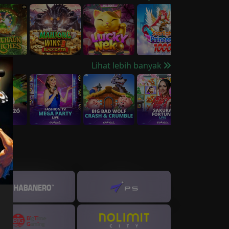
Lihat lebih banyak