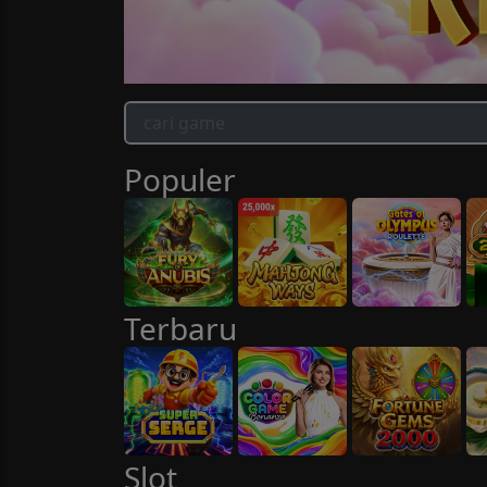
Populer
Terbaru
Slot