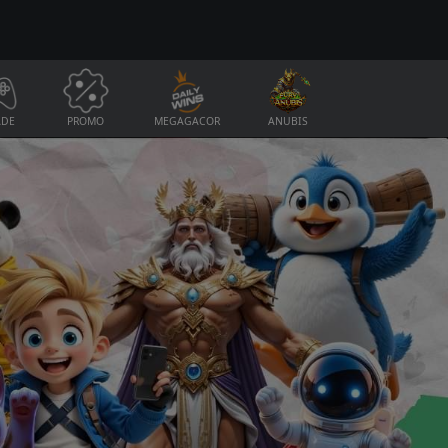
ADE
PROMO
MEGAGACOR
ANUBIS