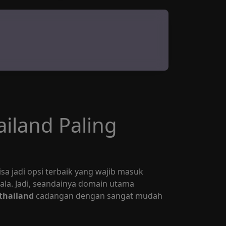
iland Paling
sa jadi opsi terbaik yang wajib masuk
ala. Jadi, seandainya domain utama
 thailand
cadangan dengan sangat mudah