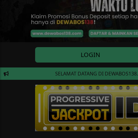
LOGIN
LAMAT DATANG DI DEWABOS138. PLATFORM RESMI SLOT, L