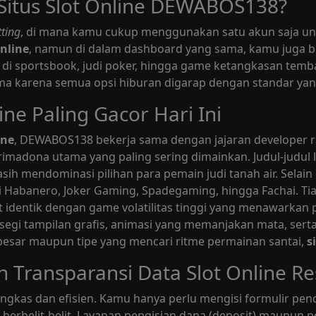
Situs Slot Online DEWABOS138?
tting
, di mana kamu cukup menggunakan satu akun saja un
online
, namun di dalam dashboard yang sama, kamu juga bi
 di sportsbook, judi poker, hingga game ketangkasan temba
 karena semua opsi hiburan digarap dengan standar yang
ine Paling Gacor Hari Ini
ine
, DEWABOS138 bekerja sama dengan jajaran developer r
rimadona utama yang paling sering dimainkan. Judul-judul 
sih mendominasi pilihan para pemain judi tanah air. Selain
rti Habanero, Joker Gaming, Spadegaming, hingga Fachai. T
t identik dengan game volatilitas tinggi yang menawarkan
ari segi tampilan grafis, animasi yang memanjakan mata, ser
besar maupun tipe yang mencari ritme permainan santai,
s
 Transparansi Data Slot Online
ingkas dan efisien. Kamu hanya perlu mengisi formulir pen
g berbelit-belit. Layanan pengisian dana (deposit) maupu