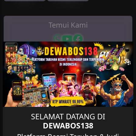
Temui Kami
DEWABOS138: Situs Slot Online Server
Thailand Paling Gacor Hari Ini
DEWABOS138: Situs Slot Online
Server Thailand Paling Gacor
Hari Ini
SELAMAT DATANG DI
Lagi berburu
situs slot online
luar negeri yang punya
DEWABOS138
performa lancar tanpa kendala?
DEWABOS138
bisa jadi
opsi terbaik yang wajib masuk daftar list kamu.