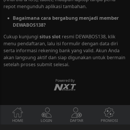
repot mengunduh aplikasi tambahan.
Bagaimana cara bergabung menjadi member
DEWABOS138?
Cukup kunjungi
situs slot
resmi DEWABOS138, klik
menu pendaftaran, lalu isi formulir dengan data diri
serta informasi rekening bank yang valid. Akun Anda
akan langsung aktif dan siap digunakan untuk bermain
setelah proses submit selesai.
Powered By
HOME
LOGIN
DAFTAR
PROMOSI