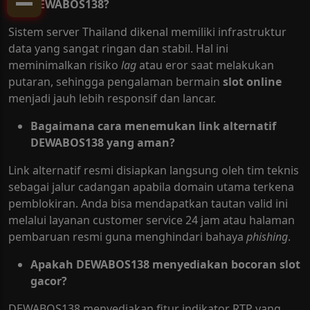
DEWABOS138?
Sistem server Thailand dikenal memiliki infrastruktur
data yang sangat ringan dan stabil. Hal ini
meminimalkan risiko
lag
atau eror saat melakukan
putaran, sehingga pengalaman bermain
slot online
menjadi jauh lebih responsif dan lancar.
Bagaimana cara menemukan link alternatif
DEWABOS138 yang aman?
Link alternatif resmi disiapkan langsung oleh tim teknis
sebagai jalur cadangan apabila domain utama terkena
pemblokiran. Anda bisa mendapatkan tautan valid ini
melalui layanan customer service 24 jam atau halaman
pembaruan resmi guna menghindari bahaya
phishing
.
Apakah DEWABOS138 menyediakan bocoran slot
gacor?
DEWABOS138 menyediakan fitur indikator RTP yang