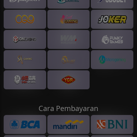
Cara Pembayaran