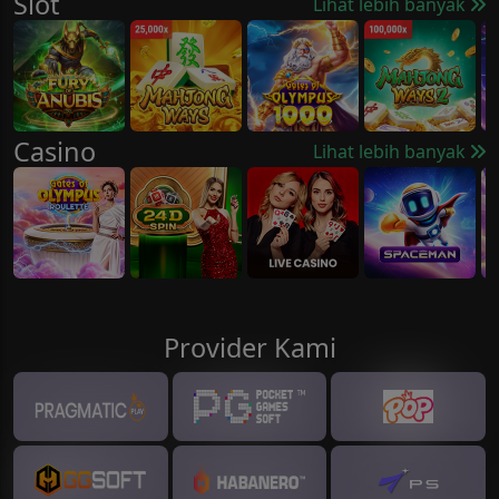
Slot
Lihat lebih banyak
Casino
Lihat lebih banyak
Provider Kami