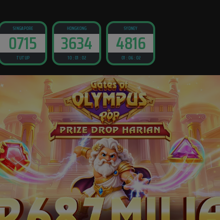
HONGKONG
SYDNEY
3634
4816
10 : 00 : 59
01 : 05 : 59