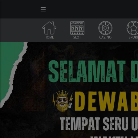
HOME
SLOT
CASINO
SPOR