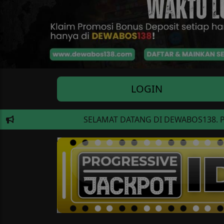
LOGIN
 DATANG DI DEWABOS138. PLATFORM RESMI SLOT, LIVE C