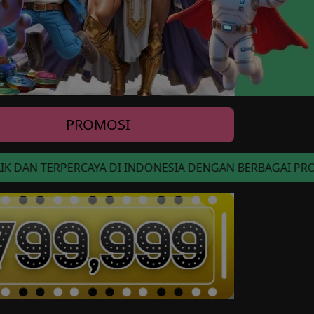
PROMOSI
NESIA DENGAN BERBAGAI PROMO-PROMO MENARIK SETIAP H