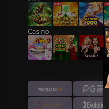
Casino