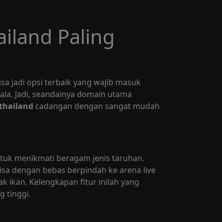
iland Paling
sa jadi opsi terbaik yang wajib masuk
ala. Jadi, seandainya domain utama
 thailand
cadangan dengan sangat mudah
tuk menikmati beragam jenis taruhan.
sa dengan bebas berpindah ke arena live
k ikan. Kelengkapan fitur inilah yang
 tinggi.