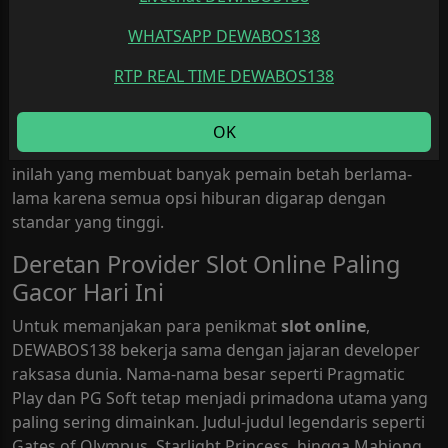
mana kamu cukup menggunakan satu akun saja untuk
menikmati beragam jenis taruhan. Fokus utamanya
WHATSAPP DEWABOS138
memang pada game
slot online
, namun di dalam
RTP REAL TIME DEWABOS138
dashboard yang sama, kamu juga bisa dengan bebas
berpindah ke arena live casino dengan dealer asli,
taruhan olahraga di sportsbook, judi poker, hingga
OK
game ketangkasan tembak ikan. Kelengkapan fitur
inilah yang membuat banyak pemain betah berlama-
lama karena semua opsi hiburan digarap dengan
standar yang tinggi.
Deretan Provider Slot Online Paling
Gacor Hari Ini
Untuk memanjakan para penikmat
slot online
,
DEWABOS138 bekerja sama dengan jajaran developer
raksasa dunia. Nama-nama besar seperti Pragmatic
Play dan PG Soft tetap menjadi primadona utama yang
paling sering dimainkan. Judul-judul legendaris seperti
Gates of Olympus, Starlight Princess, hingga Mahjong