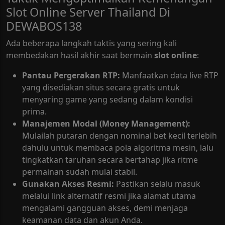
Slot Online Server Thailand Di
DEWABOS138
Ada beberapa langkah taktis yang sering kali
membedakan hasil akhir saat bermain
slot online
:
Pantau Pergerakan RTP:
Manfaatkan data live RTP
yang disediakan situs secara gratis untuk
menyaring game yang sedang dalam kondisi
prima.
Manajemen Modal (Money Management):
Mulailah putaran dengan nominal bet kecil terlebih
dahulu untuk membaca pola algoritma mesin, lalu
tingkatkan taruhan secara bertahap jika ritme
permainan sudah mulai stabil.
Gunakan Akses Resmi:
Pastikan selalu masuk
melalui link alternatif resmi jika alamat utama
mengalami gangguan akses, demi menjaga
keamanan data dan akun Anda.