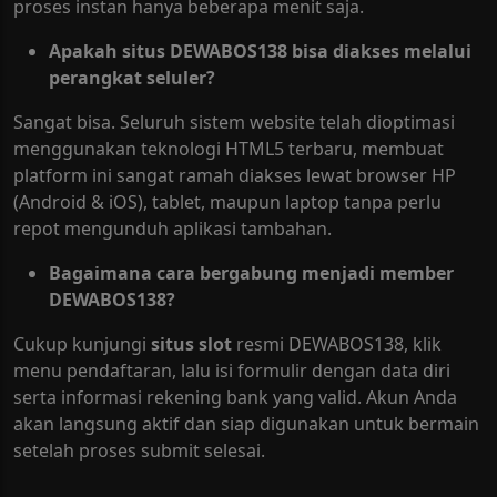
proses instan hanya beberapa menit saja.
Apakah situs DEWABOS138 bisa diakses melalui
perangkat seluler?
Sangat bisa. Seluruh sistem website telah dioptimasi
menggunakan teknologi HTML5 terbaru, membuat
platform ini sangat ramah diakses lewat browser HP
(Android & iOS), tablet, maupun laptop tanpa perlu
repot mengunduh aplikasi tambahan.
Bagaimana cara bergabung menjadi member
DEWABOS138?
Cukup kunjungi
situs slot
resmi DEWABOS138, klik
menu pendaftaran, lalu isi formulir dengan data diri
serta informasi rekening bank yang valid. Akun Anda
akan langsung aktif dan siap digunakan untuk bermain
setelah proses submit selesai.