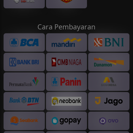
Cara Pembayaran