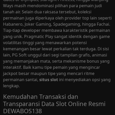
Ways masih mendominasi pilihan para pemain judi
tanah air. Selain dua raksasa tersebut, koleksi
permainan juga diperkaya oleh provider top lain seperti
Habanero, Joker Gaming, Spadegaming, hingga Fachai.
Tiap-tiap developer membawa karakteristik permainan
yang unik. Pragmatic Play sangat identik dengan game
volatilitas tinggi yang menawarkan potensi
kemenangan besar lewat perkalian tak terduga. Di sisi
lain, PG Soft unggul dari segi tampilan grafis, animasi
yang memanjakan mata, serta mekanisme bonus yang
interaktif. Baik kamu tipe pemain yang mengincar
jackpot besar maupun tipe yang mencari ritme
permainan santai,
situs slot
ini menyediakan opsi yang
lengkap.
Kemudahan Transaksi dan
Transparansi Data Slot Online Resmi
DEWABOS138